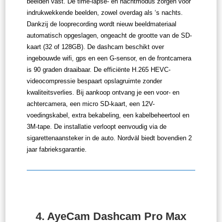
beelden vast. De time-lapse- en nachtmodus zorgen voor
indrukwekkende beelden, zowel overdag als ‘s nachts.
Dankzij de looprecording wordt nieuw beeldmateriaal
automatisch opgeslagen, ongeacht de grootte van de SD-
kaart (32 of 128GB). De dashcam beschikt over
ingebouwde wifi, gps en een G-sensor, en de frontcamera
is 90 graden draaibaar. De efficiënte H.265 HEVC-
videocompressie bespaart opslagruimte zonder
kwaliteitsverlies. Bij aankoop ontvang je een voor- en
achtercamera, een micro SD-kaart, een 12V-
voedingskabel, extra bekabeling, een kabelbeheertool en
3M-tape. De installatie verloopt eenvoudig via de
sigarettenaansteker in de auto. Nordväl biedt bovendien 2
jaar fabrieksgarantie.
4.
AyeCam Dashcam Pro Max