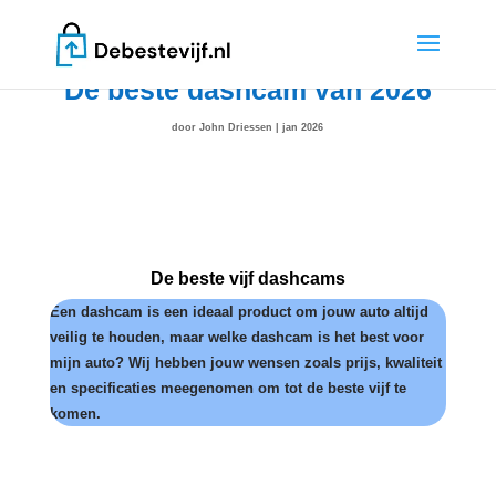
De beste dashcam van 2026
door
John Driessen
|
jan 2026
De beste vijf dashcams
Een dashcam is een ideaal product om jouw auto altijd
veilig te houden, maar welke dashcam is het best voor
mijn auto? Wij hebben jouw wensen zoals prijs, kwaliteit
en specificaties meegenomen om tot de beste vijf te
komen.