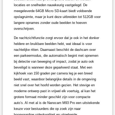
locaties en snelheden nauwkeurig vastgelegd. De
meegeleverde 64GB Micro SD-kaart biedt voldoende
opslagruimte, maar je kunt deze uitbreiden tot 512GB voor
langere opnames zonder oude beelden te hoeven
overschrijven.
De nachtzichtfunctie zorgt ervoor dat je ook in het donker
heldere en bruikbare beelden hebt, wat ideaal is voor
nachtelijke ritten. Daarnaast beschikt de dashcam over
een parkeermodus, die automatisch begint met opnemen
bij detectie van beweging of impact, zodat je auto ook
beveiligd is wanneer deze geparkeerd staat. Met een
kijkhoek van 150 graden per camera leg je een breed
beeld vast, waardoor belangrijke details in de omgeving
niet snel over het hoofd worden gezien. Het stevige en
moderne ontwerp past in vrijwel elk voertuig, al kan het
grotere formaat minder geschikt zijn voor compacte
auto’s. Al met al is de Nanocam M93 Pro een uitstekende
keuze voor bestuurders die op zoek zijn naar
hoogwaardige videokwaliteit en uitgebreide