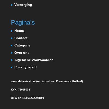
Verzorging
Pagina’s
Home
Contact
Categorie
Over ons
Algemene voorwaarden
Privacybeleid
www.debestevijf.nl (onderdeel van Ecommerce GoHard)
KVK:
78095034
BTW-nr:
NL861262207B01