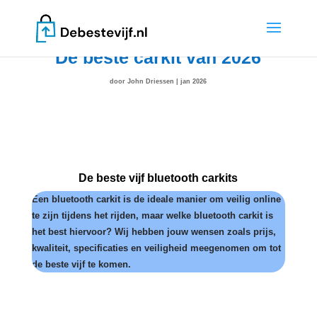
De beste carkit van 2026
door
John Driessen
|
jan 2026
De beste vijf bluetooth carkits
Een bluetooth carkit is de ideale manier om veilig online
te zijn tijdens het rijden, maar welke bluetooth carkit is
het best hiervoor?
W
ij hebben jouw wensen zoals prijs,
kwaliteit, specificaties en veiligheid meegenomen om tot
de beste vijf te komen.