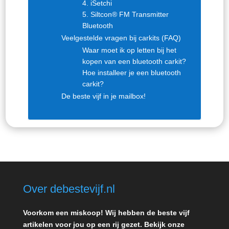
4. iSetchi
5. Siltcon® FM Transmitter
Bluetooth
Veelgestelde vragen bij carkits (FAQ)
Waar moet ik op letten bij het
kopen van een bluetooth carkit?
Hoe installeer je een bluetooth
carkit?
De beste vijf in je mailbox!
Over debestevijf.nl
Voorkom een miskoop! Wij hebben de beste vijf
artikelen voor jou op een rij gezet. Bekijk onze