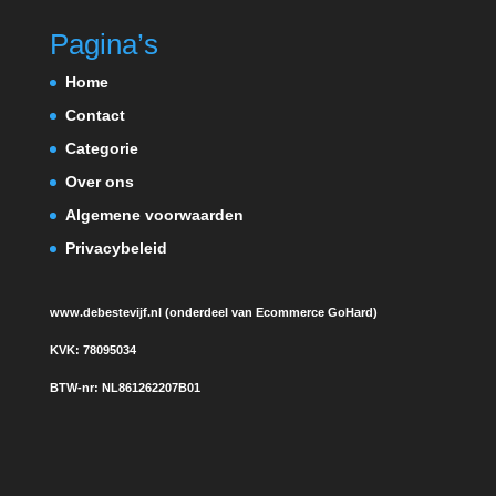
Pagina’s
Home
Contact
Categorie
Over ons
Algemene voorwaarden
Privacybeleid
www.debestevijf.nl (onderdeel van Ecommerce GoHard)
KVK:
78095034
BTW-nr:
NL861262207B01