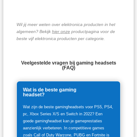
Wil jij meer weten over elektronica producten in het
algemeen? Bekijk
hier onze
productpagina voor de
beste vijf elektronica producten per categorie.
Veelgestelde vragen bij gaming headsets
(FAQ)
Wat is de beste gaming
headset?
Wat zijn de beste gamingheadsets voor PS5, PS4,
pc, Xbox Series X/S en Switch in 2022? Een
goede gamingheadset kan je gameprestaties
aanzienlijk verbeteren. In competitieve games
zoals Call of Duty Warzone, PUBG en Fortnite is