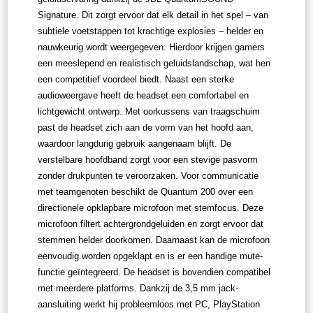
Signature. Dit zorgt ervoor dat elk detail in het spel – van
subtiele voetstappen tot krachtige explosies – helder en
nauwkeurig wordt weergegeven. Hierdoor krijgen gamers
een meeslepend en realistisch geluidslandschap, wat hen
een competitief voordeel biedt. Naast een sterke
audioweergave heeft de headset een comfortabel en
lichtgewicht ontwerp. Met oorkussens van traagschuim
past de headset zich aan de vorm van het hoofd aan,
waardoor langdurig gebruik aangenaam blijft. De
verstelbare hoofdband zorgt voor een stevige pasvorm
zonder drukpunten te veroorzaken. Voor communicatie
met teamgenoten beschikt de Quantum 200 over een
directionele opklapbare microfoon met stemfocus. Deze
microfoon filtert achtergrondgeluiden en zorgt ervoor dat
stemmen helder doorkomen. Daarnaast kan de microfoon
eenvoudig worden opgeklapt en is er een handige mute-
functie geïntegreerd. De headset is bovendien compatibel
met meerdere platforms. Dankzij de 3,5 mm jack-
aansluiting werkt hij probleemloos met PC, PlayStation