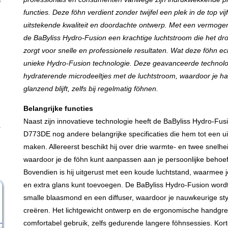
functies. Deze föhn verdient zonder twijfel een plek in de top vi
uitstekende kwaliteit en doordachte ontwerp. Met een vermogen
de BaByliss Hydro-Fusion een krachtige luchtstroom die het dr
zorgt voor snelle en professionele resultaten. Wat deze föhn ec
unieke Hydro-Fusion technologie. Deze geavanceerde technolo
hydraterende microdeeltjes met de luchtstroom, waardoor je h
glanzend blijft, zelfs bij regelmatig föhnen.
Belangrijke functies
Naast zijn innovatieve technologie heeft de BaByliss Hydro-F
r
D773DE nog andere belangrijke specificaties die hem tot een u
maken. Allereerst beschikt hij over drie warmte- en twee snelhei
waardoor je de föhn kunt aanpassen aan je persoonlijke behoef
Bovendien is hij uitgerust met een koude luchtstand, waarmee je
en extra glans kunt toevoegen. De BaByliss Hydro-Fusion word
smalle blaasmond en een diffuser, waardoor je nauwkeurige sty
creëren. Het lichtgewicht ontwerp en de ergonomische handgr
comfortabel gebruik, zelfs gedurende langere föhnsessies. Kor