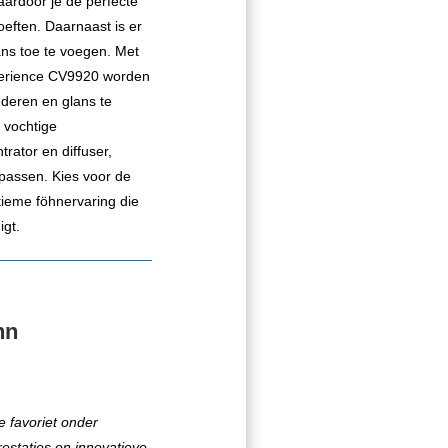
ardoor je de perfecte
oeften. Daarnaast is er
ans toe te voegen. Met
xperience CV9920 worden
nderen en glans te
j vochtige
ator en diffuser,
epassen. Kies voor de
ieme föhnervaring die
igt.
hn
 favoriet onder
staties en innovatieve