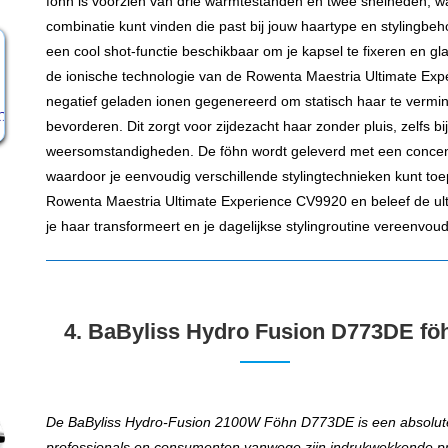
föhn is voorzien van drie warmtestanden en twee snelheden, wa
combinatie kunt vinden die past bij jouw haartype en stylingbeh
een cool shot-functie beschikbaar om je kapsel te fixeren en gl
de ionische technologie van de Rowenta Maestria Ultimate E
negatief geladen ionen gegenereerd om statisch haar te vermi
bevorderen. Dit zorgt voor zijdezacht haar zonder pluis, zelfs bi
weersomstandigheden. De föhn wordt geleverd met een concentr
waardoor je eenvoudig verschillende stylingtechnieken kunt to
Rowenta Maestria Ultimate Experience CV9920 en beleef de ult
je haar transformeert en je dagelijkse stylingroutine vereenvoud
4. BaByliss Hydro Fusion D773DE fö
De BaByliss Hydro-Fusion 2100W Föhn D773DE is een absolute
professionals en consumenten vanwege zijn indrukwekkende pre