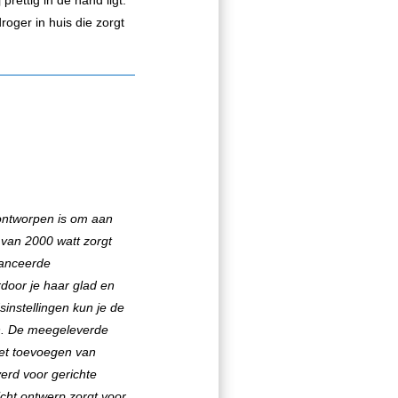
rettig in de hand ligt.
oger in huis die zorgt
 ontworpen is om aan
 van 2000 watt zorgt
vanceerde
rdoor je haar glad en
sinstellingen kun je de
n. De meegeleverde
 het toevoegen van
erd voor gerichte
cht ontwerp zorgt voor