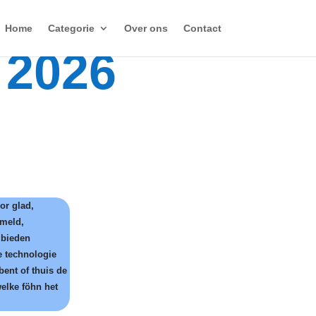
Home
Categorie
Over ons
Contact
 2026
or glad,
ameld,
 bieden
e technologie
bent of thuis de
welke föhn het