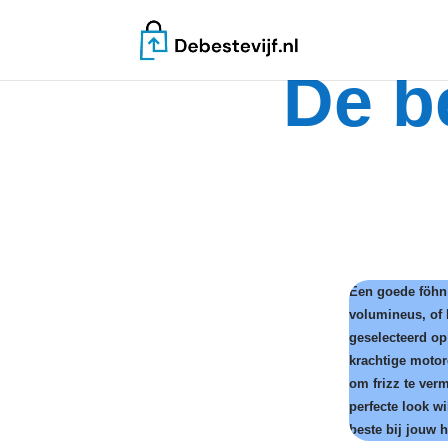
De b
Een goede föhn 
volumineus, of 
geselecteerd op
krachtige motor
om frizz te ver
perfecte look wi
beste bij jouw 