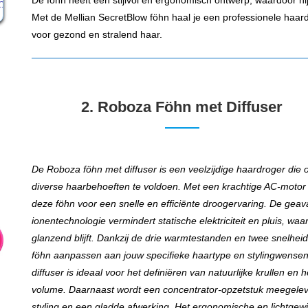
De föhn heeft een stijlvol en ergonomisch ontwerp, waardoor hij p
Met de Mellian SecretBlow föhn haal je een professionele haardr
voor gezond en stralend haar.
2.
Roboza Föhn met Diffuser
De Roboza föhn met diffuser is een veelzijdige haardroger die
diverse haarbehoeften te voldoen. Met een krachtige AC-motor
deze föhn voor een snelle en efficiënte droogervaring. De gea
ionentechnologie vermindert statische elektriciteit en pluis, waa
glanzend blijft. Dankzij de drie warmtestanden en twee snelheid
föhn aanpassen aan jouw specifieke haartype en stylingwense
diffuser is ideaal voor het definiëren van natuurlijke krullen en
volume. Daarnaast wordt een concentrator-opzetstuk meegelev
styling en een gladde afwerking. Het ergonomische en lichtgewi