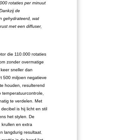
.000 rotaties per minuut
 Dankzij de
en gehydrateerd, wat
erust met een diffuser,
tor die 110.000 rotaties
oom zonder overmatige
 keer sneller dan
t 500 miljoen negatieve
 te houden, resulterend
te temperatuurcontrole,
atig te verdelen. Met
ibel is hij licht en stil
ens het stylen. De
 krullen en extra
n langdurig resultaat.