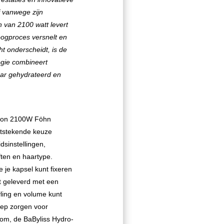
jf vanwege zijn
 van 2100 watt levert
oogproces versnelt en
ht onderscheidt, is de
gie combineert
aar gehydrateerd en
usion 2100W Föhn
itstekende keuze
dsinstellingen,
ten en haartype.
 je kapsel kunt fixeren
t geleverd met een
ling en volume kunt
eep zorgen voor
tom, de BaByliss Hydro-