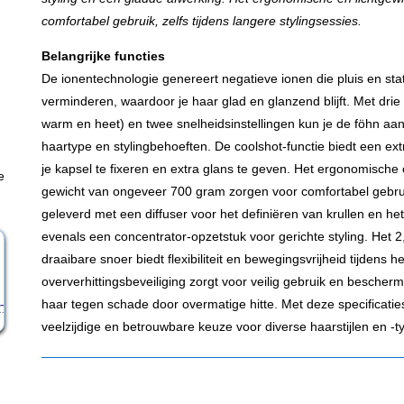
comfortabel gebruik, zelfs tijdens langere stylingsessies.
Belangrijke functies
De ionentechnologie genereert negatieve ionen die pluis en stati
verminderen, waardoor je haar glad en glanzend blijft. Met dri
warm en heet) en twee snelheidsinstellingen kun je de föhn a
haartype en stylingbehoeften. De coolshot-functie biedt een ex
je kapsel te fixeren en extra glans te geven. Het ergonomische 
e
gewicht van ongeveer 700 gram zorgen voor comfortabel gebru
geleverd met een diffuser voor het definiëren van krullen en h
evenals een concentrator-opzetstuk voor gerichte styling. Het 2
draaibare snoer biedt flexibiliteit en bewegingsvrijheid tijdens h
oververhittingsbeveiliging zorgt voor veilig gebruik en bescherm
haar tegen schade door overmatige hitte. Met deze specificati
veelzijdige en betrouwbare keuze voor diverse haarstijlen en -t