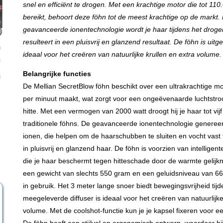
snel en efficiënt te drogen. Met een krachtige motor die tot 110
bereikt, behoort deze föhn tot de meest krachtige op de markt.
geavanceerde ionentechnologie wordt je haar tijdens het drog
resulteert in een pluisvrij en glanzend resultaat. De föhn is uitg
ideaal voor het creëren van natuurlijke krullen en extra volume.
Belangrijke functies
De Mellian SecretBlow föhn beschikt over een ultrakrachtige mo
per minuut maakt, wat zorgt voor een ongeëvenaarde luchtstr
hitte. Met een vermogen van 2000 watt droogt hij je haar tot vijf
traditionele föhns. De geavanceerde ionentechnologie genereer
ionen, die helpen om de haarschubben te sluiten en vocht vast
in pluisvrij en glanzend haar. De föhn is voorzien van intelligen
die je haar beschermt tegen hitteschade door de warmte gelijkm
een gewicht van slechts 550 gram en een geluidsniveau van 66 dec
in gebruik. Het 3 meter lange snoer biedt bewegingsvrijheid tijd
meegeleverde diffuser is ideaal voor het creëren van natuurlijke
volume. Met de coolshot-functie kun je je kapsel fixeren voor ee