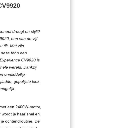
 CV9920
oneel droogt en stijlt?
920, een van de vijf
tilt. Met zijn
 deze föhn een
 Experience CV9920 is
hele wereld. Dankzij
n onmiddellijk
gladde, gepolijste look
mogelijk.
t met een 2400W-motor,
 wordt je haar snel en
s je ochtendroutine. De