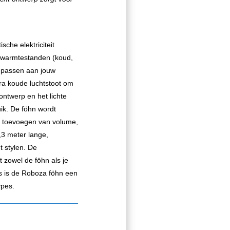
sche elektriciteit
e warmtestanden (koud,
anpassen aan jouw
tra koude luchtstoot om
ontwerp en het lichte
ik. De föhn wordt
et toevoegen van volume,
,3 meter lange,
et stylen. De
t zowel de föhn als je
es is de Roboza föhn een
ypes.