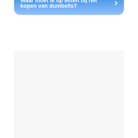
Waar moet ik op letten bij het
kopen van dumbells?
Wil jij op de hoogte blijven van de nieuwste
trends en wat daarin de beste keuze is? Wij
zoeken dit voor je uit zodat jij niet zelf
eindeloos producten moet vergelijken. Hier
nemen wij de specificaties, prijs, kwaliteit en